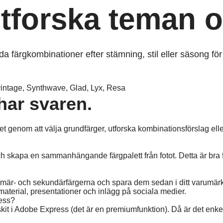
utforska teman o
lda färgkombinationer efter stämning, stil eller säsong 
vintage, Synthwave, Glad, Lyx, Resa
har svaren.
et genom att välja grundfärger, utforska kombinationsförslag ell
ch skapa en sammanhängande färgpalett från fotot. Detta är br
imär- och sekundärfärgerna och spara dem sedan i ditt varumärk
aterial, presentationer och inlägg på sociala medier.​
ress?
skit i Adobe Express (det är en premiumfunktion). Då är det enke