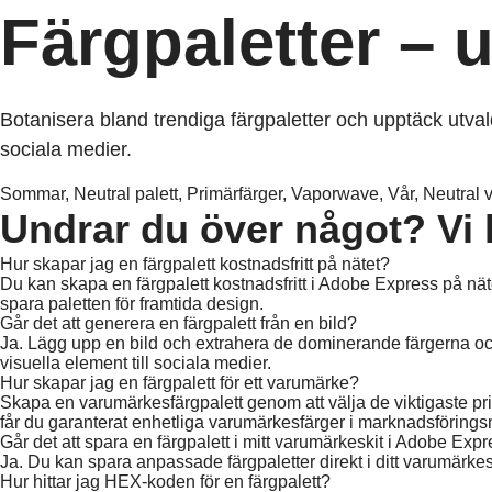
Färgpaletter – 
Botanisera bland trendiga färgpaletter och upptäck utva
sociala medier.
Sommar, Neutral palett, Primärfärger, Vaporwave, Vår, Neutral 
Undrar du över något? Vi 
Hur skapar jag en färgpalett kostnadsfritt på nätet?
Du kan skapa en färgpalett kostnadsfritt i Adobe Express på nät
spara paletten för framtida design.​
Går det att generera en färgpalett från en bild?
Ja. Lägg upp en bild och extrahera de dominerande färgerna o
visuella element till sociala medier.​​
Hur skapar jag en färgpalett för ett varumärke?
Skapa en varumärkesfärgpalett genom att välja de viktigaste pr
får du garanterat enhetliga varumärkesfärger i marknadsföringsm
Går det att spara en färgpalett i mitt varumärkeskit i Adobe Exp
Ja. Du kan spara anpassade färgpaletter direkt i ditt varumärke
Hur hittar jag HEX-koden för en färgpalett?